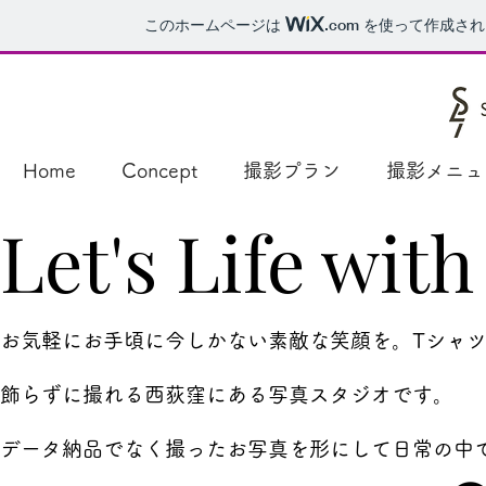
このホームページは
.com
を使って作成され
Home
Concept
撮影プラン
撮影メニュ
Let's Life wit
お気軽にお手頃に今しかない素敵な笑顔を。
Tシャ
飾らずに撮れる西荻窪にある写真スタジオです。
データ納品でなく​撮ったお写真を形にして
日常の中