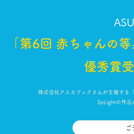
AS
「第6回 赤ちゃんの等
優秀賞
株式会社アスカブックさんが主催する「
SpLightの
ご