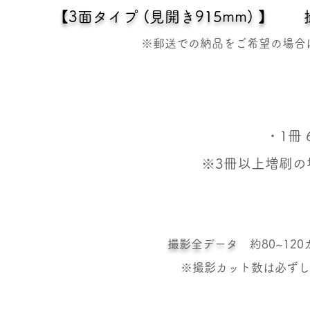
【3面タイプ (見開き915mm) 】 撮
※郵送での納品をご希望の場合は
・1冊 
​※3冊以上増刷の
撮影全データ
約80~12
​※撮影カット数は必ず