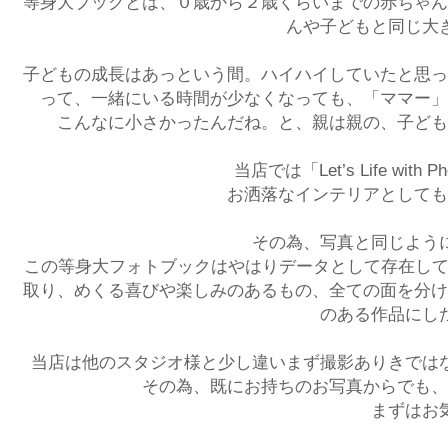
等身大ブックとは、０歳から２歳くらいまでの赤ちゃん
んや子どもと同じ大
子どもの成長はあっという間。ハイハイしていたと思っ
って、一緒にいる時間が少なくなっても、「ママー」
こんなに小さかったんだね。と、親は親の、子ども
当店では「Let’s Life w
お洒落なインテリアとしても
その為、写真と同じよう
この等身大フォトブックはやはりデータとして存在して
取り、めくる喜びや楽しみのあるもの、全ての面を分け
のある作品にし
当店は他のスタジオ様と少し違いまず撮影ありきでは
その為、既にお持ちのお写真からでも、
まずはお