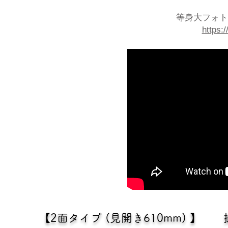
等身大フォト
https:/
【2面タイプ (見開き610mm) 】 撮