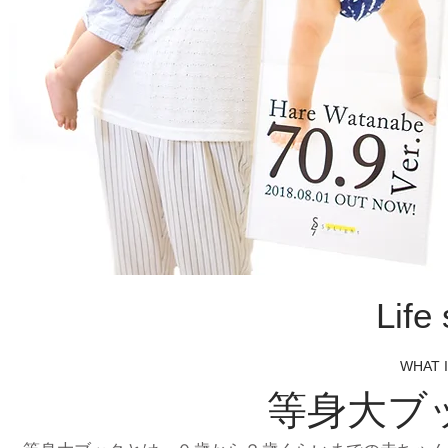
Life
WHAT I
等身大ブ